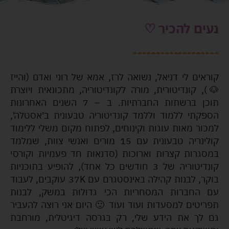
נעים להכיר ♡
|
קוראים לי דניאל, נשואה לרז, אמא של רוני ואדם (והייז
🐶), קונדיטורית, מורה לקונדיטוריה, מתכונאית ויוצרת
תוכן ברשתות החברתיות. ב – 7 השנים האחרונות
הספקתי ללמוד וללמד קונדיטוריה טבעונית ב'אסטלה',
למכור מאות עוגות וקינוחים, לפתוח מקום משלי ללימוד
קולינריה טבעונית עם 15 מורים ואנשי צוות, שמלמד
במסגרות קצרות וארוכות (סדנאות חד פעמיות וקורסי
קונדיטוריה של 3 חודשים כל אחד), להופיע בתוכניות
בוקר, לבנות קהילה באינסטגרם עם 37K עוקבים, לעבוד
עם החברות המסחריות הכי גדולות במשק, לבנות
תפריטים למסעדות ועוד ועוד 🙂 היום אני רוצה להעביר
גם לך את הידע שלי, רק בגרסה דיגיטלית, מורחבת