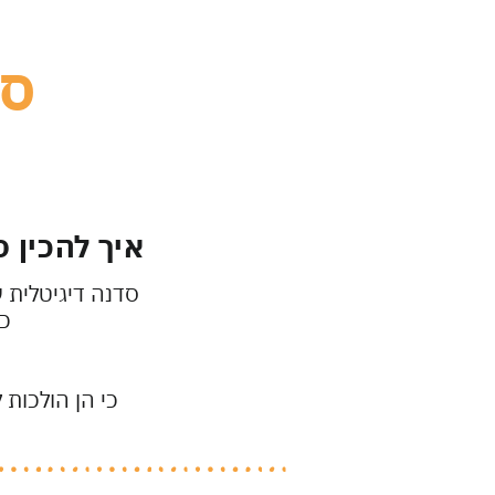
סד
איך להכין 
סדנה דיגיטלית ע
כא
כי הן הולכות