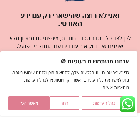
ואני לא רוצה שתישארי רק עם ידע
תאורטי.
לכן לצד כל הסבר טכני בחוברת, צירפתי גם מתכון מלא
שממחיש בדיוק איך עובדים עם התחליף בפועל.
אלה מתכונים שאני ממש אוהבת ומכינה שוב ושוב בבית,
אנחנו משתמשים בעוגיות 🍪
כך שבזמן שאת לומדת את החומר, את גם מתאמנת,
כדי לשפר את חוויית הגלישה שלך, להתאים תוכן ולנתח שימוש באתר.
טועמת, ורואה איך זה מרגיש באמת.
ניתן לאשר את כל העוגיות, לאשר רק חיוניות או לנהל העדפות
כי לדעת למה משהו עובד זה חשוב… אבל לדעת איך
מותאמות אישית.
לעשות אותו זה מה שמקפיץ את האפייה שלך לרמה
הבאה.
נהל העדפות
דחה
מאשר הכל
מה תגלי בפנים?
|