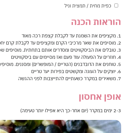
כפית מחית / תמצית וניל
הוראות הכנה
1. מקציפים את השמנת עד לקבלת קצפת רכה מאוד
2. מוסיפים את שאר מרכיבי הקרם ומקציפים עד לקבלת קרם יחסית יציב אבל עדיין רך
3. טובלים את הביסקוויטים ומסדרים אותם בתחתית. מוסיפים שכבה של קרם מעליו ומיישרים
4. חוזרים על הפעולה עוד פעם ואז מסיימים עם ביסקוויטים
5. טוחנים את הדובדבנים (הטריים / המופשרים) ומסננים. מוסיפים גבינה, אבקת סוכר ווניל ומערבבים עד שאחיד
6. יוצקים על העוגה ומקשטים בפירות יער טריים
7. משאירים במקרר כשעתיים להתייצבות לפני ההגשה
אופן אחסון
2-3 ימים במקרר (יום אחר-כך היא אפילו יותר טעימה)