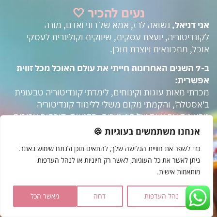
נעים להכיר 🤍
אני דניאל,
נשואה לרז, אמא של רוני ואדם, מורה
לקונדיטוריה, יועצת עסקית, שיווקית וקולינרית לעסקי
אוכל, מתכונאית ויוצרת תוכן.
ב-7 השנים האחרונות חייתי את עולם האוכל מכל זווית
אפשרית:
מכרתי מאות עוגות וקינוחים, לימדתי קונדיטוריה טבעונית
ב'אסטלה', והקמתי מקום משלי ללימוד קונדיטוריה
טבעונית עם צוות של 15 מורים, סדנאות, קורסים ארוכים
ותפעול מלא של עסק שעובד בפול גז כל יום.
אנחנו משתמשים בעוגיות 🍪
במקביל התחלתי ללוות בעלי עסקים בתחום האוכל:
כדי לשפר את חוויית הגלישה שלך, להתאים תוכן ולנתח שימוש באתר.
קונדיטוריות, מנחי סדנאות, עגלות קפה ובתי עסק קטנים,
ניתן לאשר את כל העוגיות, לאשר רק חיוניות או לנהל העדפות
ועזרתי להם לדייק תפריטים, לתמחר נכון, לבנות תהליכי
מותאמות אישית.
עבודה, לייצר שיווק אפקטיבי ולהפוך את העסק שלהם
למשהו שהם גאים בו (וגם מרוויח כמו שצריך).
נהל העדפות
דחה
מאשר הכל
בנוסף בניתי קהילה באינסטגרם של 40K עוקבים שהפכו